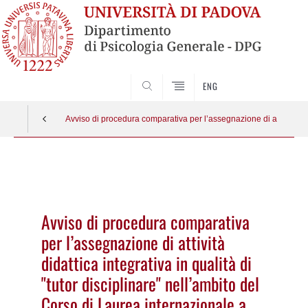
SEARCH
ENG
Avviso di procedura comparativa per l’assegnazione di attività
Vai
al
contenuto
Avviso di procedura comparativa
per l’assegnazione di attività
didattica integrativa in qualità di
"tutor disciplinare" nell’ambito del
Corso di Laurea internazionale a