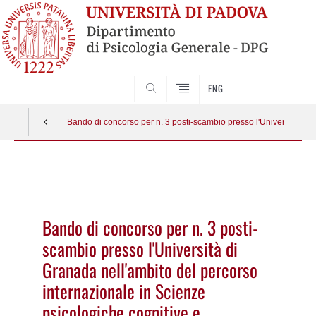
SEARCH
ENG
Bando di concorso per n. 3 posti-scambio presso l'Università di G
Vai
al
contenuto
Bando di concorso per n. 3 posti-
scambio presso l'Università di
Granada nell'ambito del percorso
internazionale in Scienze
psicologiche cognitive e