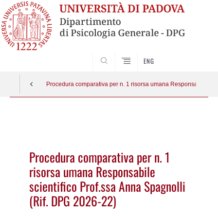
SEARCH
ENG
Procedura comparativa per n. 1 risorsa umana Responsabile scie
Vai
al
contenuto
Procedura comparativa per n. 1
risorsa umana Responsabile
scientifico Prof.ssa Anna Spagnolli
(Rif. DPG 2026-22)