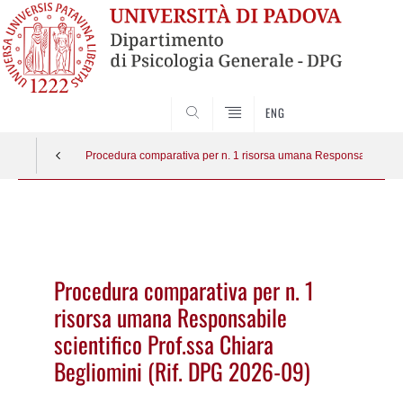
SEARCH
ENG
Procedura comparativa per n. 1 risorsa umana Responsabile scien
Vai
al
contenuto
Procedura comparativa per n. 1
risorsa umana Responsabile
scientifico Prof.ssa Chiara
Begliomini (Rif. DPG 2026-09)