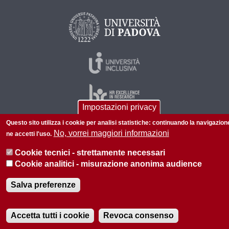
Impostazioni privacy
Questo sito utilizza i cookie per analisi statistiche: continuando la navigazion
No, vorrei maggiori informazioni
ne accetti l'uso.
© 2026 Università di Padova - Tutti i diritti riservati
Cookie tecnici - strettamente necessari
P.I. 00742430283 C.F. 80006480281
Cookie analitici - misurazione anonima audience
Informazioni su questo sito
Privacy policy
Salva preferenze
Accetta tutti i cookie
Revoca consenso