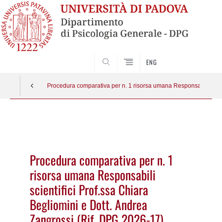
SEARCH
ENG
Procedura comparativa per n. 1 risorsa umana Responsabili scient
Vai
al
contenuto
Procedura comparativa per n. 1
risorsa umana Responsabili
scientifici Prof.ssa Chiara
Begliomini e Dott. Andrea
Zangrossi (Rif. DPG 2026-17)