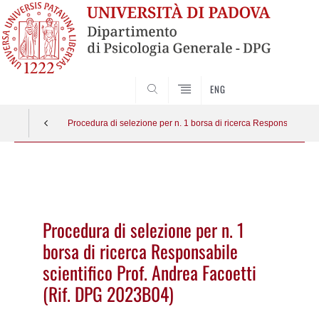
SEARCH
ENG
Procedura di selezione per n. 1 borsa di ricerca Responsabile sc
Vai
al
contenuto
Procedura di selezione per n. 1
borsa di ricerca Responsabile
scientifico Prof. Andrea Facoetti
(Rif. DPG 2023B04)