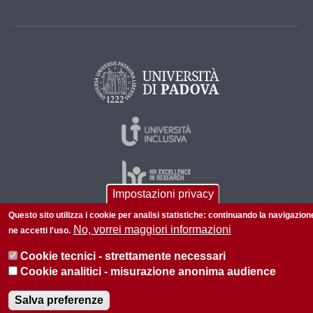
Impostazioni privacy
Questo sito utilizza i cookie per analisi statistiche: continuando la navigazion
No, vorrei maggiori informazioni
ne accetti l'uso.
© 2026 Università di Padova - Tutti i diritti riservati
P.I. 00742430283 C.F. 80006480281
Cookie tecnici - strettamente necessari
Cookie analitici - misurazione anonima audience
Informazioni su questo sito
Privacy policy
Salva preferenze