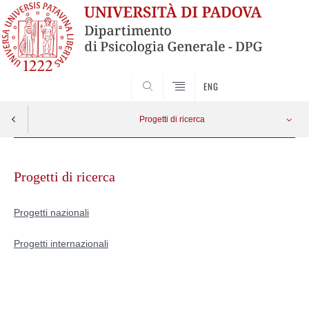
SEARCH
ENG
Progetti di ricerca
Skip
Progetti nazionali
Apri menu
to
Progetti di ricerca
content
Progetti internazionali
Progetti nazionali
Progetti internazionali