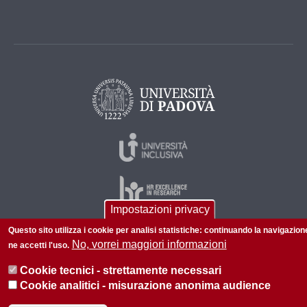
Impostazioni privacy
Questo sito utilizza i cookie per analisi statistiche: continuando la navigazion
No, vorrei maggiori informazioni
ne accetti l'uso.
© 2026 Università di Padova - Tutti i diritti riservati
P.I. 00742430283 C.F. 80006480281
Cookie tecnici - strettamente necessari
Cookie analitici - misurazione anonima audience
Informazioni su questo sito
Privacy policy