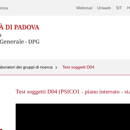
rica
Webmail
Uniweb
SIT
H
boratori dei gruppi di ricerca
Test soggetti D04
Skip
to
Test soggetti D04 (PSICO1 - piano interrato - s
content