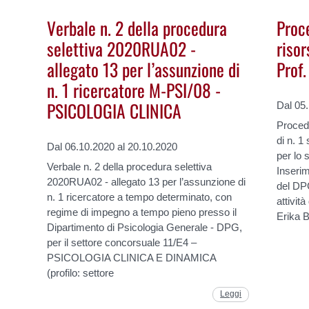
Verbale n. 2 della procedura
Proc
selettiva 2020RUA02 -
riso
allegato 13 per l’assunzione di
Prof
n. 1 ricercatore M-PSI/08 -
PSICOLOGIA CLINICA
Dal 05
Procedu
di n. 1
Dal 06.10.2020 al 20.10.2020
per lo 
Verbale n. 2 della procedura selettiva
Inserim
2020RUA02 - allegato 13 per l’assunzione di
del DPG
n. 1 ricercatore a tempo determinato, con
attivit
regime di impegno a tempo pieno presso il
Erika B
Dipartimento di Psicologia Generale - DPG,
per il settore concorsuale 11/E4 –
PSICOLOGIA CLINICA E DINAMICA
(profilo: settore
Leggi