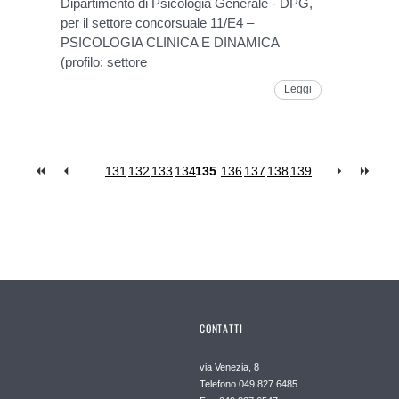
Dipartimento di Psicologia Generale - DPG,
per il settore concorsuale 11/E4 –
PSICOLOGIA CLINICA E DINAMICA
(profilo: settore
Leggi
…
131
132
133
134
135
136
137
138
139
…
CONTATTI
via Venezia, 8
Telefono 049 827 6485