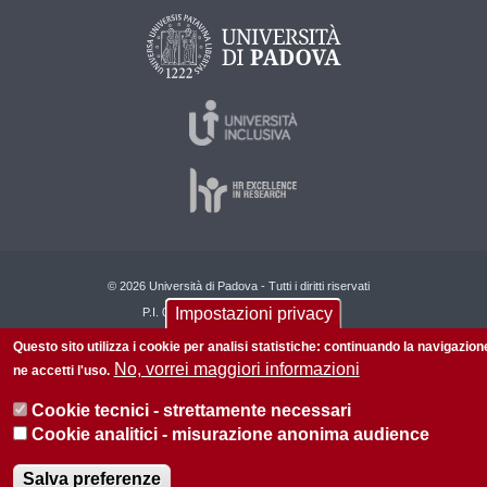
© 2026 Università di Padova - Tutti i diritti riservati
Impostazioni privacy
P.I. 00742430283 C.F. 80006480281
Questo sito utilizza i cookie per analisi statistiche: continuando la navigazion
Informazioni su questo sito
Privacy policy
No, vorrei maggiori informazioni
ne accetti l'uso.
Cookie tecnici - strettamente necessari
Cookie analitici - misurazione anonima audience
Salva preferenze