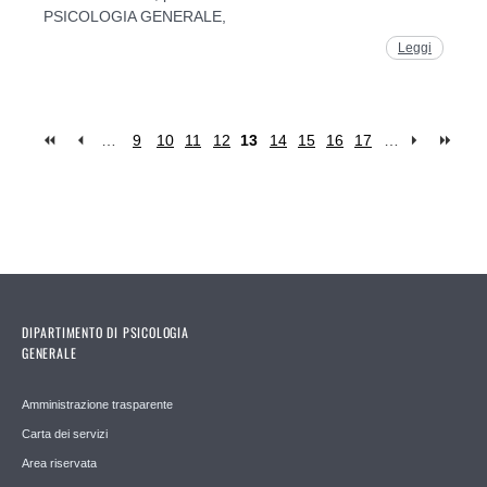
PSICOLOGIA GENERALE,
Leggi
…
9
10
11
12
13
14
15
16
17
…
Pages
DIPARTIMENTO DI PSICOLOGIA
GENERALE
Amministrazione trasparente
Carta dei servizi
Area riservata