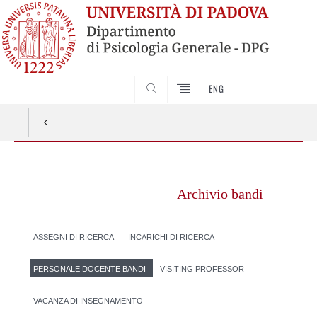
SEARCH
ENG
Vai
al
Archivio bandi
contenuto
ASSEGNI DI RICERCA
INCARICHI DI RICERCA
PERSONALE DOCENTE BANDI
VISITING PROFESSOR
VACANZA DI INSEGNAMENTO