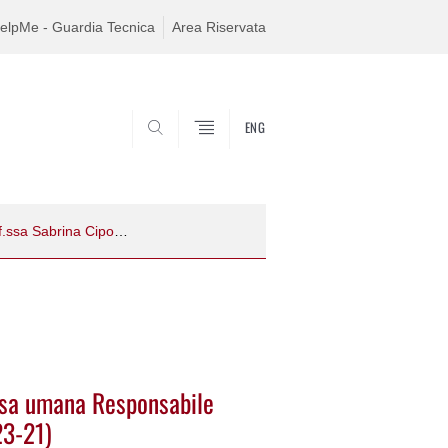
elpMe - Guardia Tecnica
Area Riservata
ENG
SEARCH
Procedura comparativa per n. 1 risorsa umana Responsabile Prof.ssa Sabrina Cipolletta (DPG 2023-21)
orsa umana Responsabile
23-21)