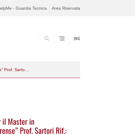
elpMe - Guardia Tecnica
Area Riservata
ENG
SEARCH
Procedura comparativa per Tutor per il Master in “Psicopatologia e neuropsicologia forense” Prof. Sartori Rif.: GS-T2017-1
 il Master in
ense” Prof. Sartori Rif.: