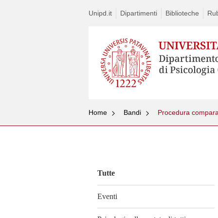
Unipd.it
Dipartimenti
Biblioteche
Rub
Home
Bandi
Vai
al
contenuto
Tutte
Eventi