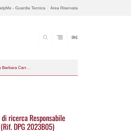
elpMe - Guardia Tecnica
Area Riservata
ENG
SEARCH
Procedura di selezione per n. 1 borsa di ricerca Responsabile scientifico Prof.ssa Barbara Carretti (Rif. DPG 2023B05)
a di ricerca Responsabile
i (Rif. DPG 2023B05)