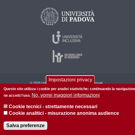
Impostazioni privacy
© 2026 Università di Padova - Tutti i diritti riservati
Questo sito utilizza i cookie per analisi statistiche: continuando la navigazion
P.I. 00742430283 C.F. 80006480281
No, vorrei maggiori informazioni
ne accetti l'uso.
Informazioni su questo sito
Privacy policy
Cookie tecnici - strettamente necessari
Cookie analitici - misurazione anonima audience
Salva preferenze