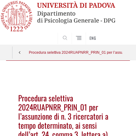
SEARCH
ENG
Procedura selettiva 2024RUAPNRR_PRIN_01 per l’assunzione di n. 
Vai
al
contenuto
Procedura selettiva
2024RUAPNRR_PRIN_01 per
l’assunzione di n. 3 ricercatori a
tempo determinato, ai sensi
dell’art. 24, comma 3, lettera a)