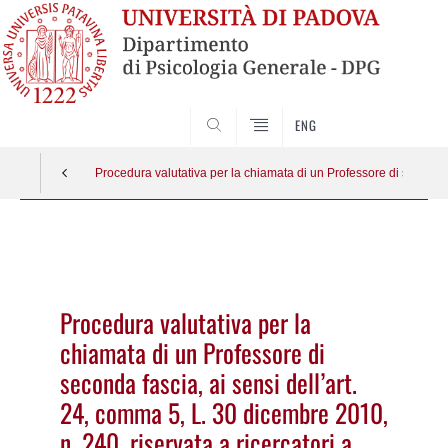
SEARCH
ENG
Procedura valutativa per la chiamata di un Professore di seconda f
Vai
al
contenuto
Procedura valutativa per la
chiamata di un Professore di
seconda fascia, ai sensi dell’art.
24, comma 5, L. 30 dicembre 2010,
n. 240, riservata a ricercatori a