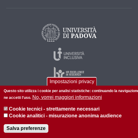
Impostazioni privacy
Questo sito utilizza i cookie per analisi statistiche: continuando la navigazion
No, vorrei maggiori informazioni
ne accetti l'uso.
© 2026 Università di Padova - Tutti i diritti riservati
P.I. 00742430283 C.F. 80006480281
Cookie tecnici - strettamente necessari
Cookie analitici - misurazione anonima audience
Informazioni su questo sito
Privacy policy
Salva preferenze