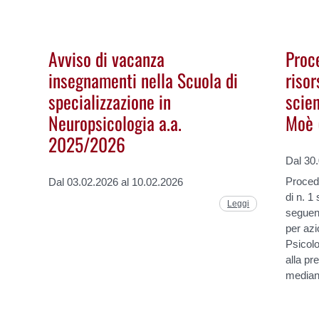
Avviso di vacanza
Proc
insegnamenti nella Scuola di
riso
specializzazione in
scien
Neuropsicologia a.a.
Moè 
2025/2026
Dal 30
Procedu
Dal 03.02.2026 al 10.02.2026
di n. 1
Leggi
seguent
per azi
Psicolo
alla pr
mediant