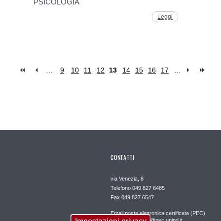
PSICOLOGIA
Leggi
…
9
10
11
12
13
14
15
16
17
…
CONTATTI
via Venezia, 8
Telefono 049 827 6485
Fax 049 827 6547
Email posta elettronica certificata (PEC)
dipartimento.dpg@pec.unipd.it