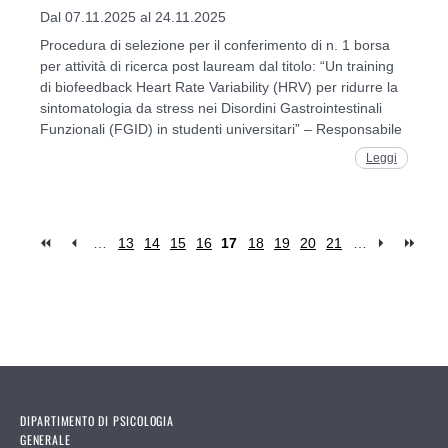
Dal 07.11.2025 al 24.11.2025
Procedura di selezione per il conferimento di n. 1 borsa
per attività di ricerca post lauream dal titolo: “Un training
di biofeedback Heart Rate Variability (HRV) per ridurre la
sintomatologia da stress nei Disordini Gastrointestinali
Funzionali (FGID) in studenti universitari” – Responsabile
Leggi
…
13
14
15
16
17
18
19
20
21
…
Pages
DIPARTIMENTO DI PSICOLOGIA
GENERALE