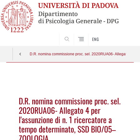
SEARCH
ENG
D.R. nomina commissione proc. sel. 2020RUA06- Allegato 4 per 
Vai
al
contenuto
D.R. nomina commissione proc. sel.
2020RUA06- Allegato 4 per
l'assunzione di n. 1 ricercatore a
tempo determinato, SSD BIO/05–
ZOOLOGIA