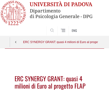
SEARCH
ENG
ERC SYNERGY GRANT: quasi 4 milioni di Euro al progetto FLAP
Vai
al
contenuto
ERC SYNERGY GRANT: quasi 4
milioni di Euro al progetto FLAP