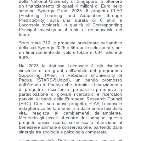
della National University di Singapore, a ottenere
un finanziamento di quasi 4 milioni di Euro nello
schema Synergy Grant 2025. Il progetto FLAP
(Fostering Learning and Adaptation through
Predictability) avrà una durata di 6 anni e
Loconsole svolgerà, in qualità di Corresponding
Principal Investigator, il ruolo di responsabile del
team.
Sono state 712 le proposte presentate nell'ambito
della call Synergy 2025 e 66 quelle selezionate, per
un finanziamento del valore totale di 684 milioni di
euro.
Nel 2023 la dott.ssa Loconsole è già risultata
vincitrice di un grant nell’ambito del programma
Supporting TAlent in ReSearch @University of
Padua (
STARS@Unipd
), un bando promosso
dall'Ateneo di Padova che, tramite il finanziamento
di progetti di eccellenza, prepara e promuove la
partecipazione di giovani ricercatrici e ricercatori
patavini ai bandi dello European Research Council
(ERC). Con il suo nuovo progetto, FLAP, Loconsole
indagherà come la mente, sin dalle prime fasi della
vita, reagisca ai cambiamenti dell’ambiente.
Mettendo gli uccelli al centro dell’indagine, questo
progetto unisce ricerca scientifica e attenzione al
benessere animale e conservazione, partendo dalla
sinergia tra zoologia e psicologia comparata.
«Il successo della Dott.ssa Loconsole, con cui mi