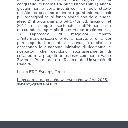
congratulo, ci ricorda tre punti importanti: 1) anche
giovani non ancora inseriti con un ruolo stabile
nell’Ateneo possono ottenere i grant internazionali
più prestigiosi se si fanno avanti con delle buone
idee; 2) il programma
STARS@Unipd
, lanciato nel
2017 e sempre sostenuto dall’Ateneo, sta
mostrando sempre più il suo effetto trasformativo;
3) l’approccio di maggiore impatto
all’internazionalizzazione della ricerca, al di là dei
pure importanti accordi istituzionali, è quello che
asseconda le autonome iniziative di ricercatrici e
ricercatori che decidono spontaneamente di
collaborare a progetti ambiziosi» commenta Fabio
Zwirner, Prorettore alla Ricerca dell’Università di
Padova.
Link a ERC Synergy Grant:
https://erc.europa.eu/news-events/news/erc-2025-
synergy-grants-results