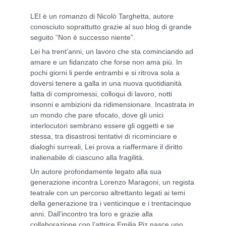
LEI è un romanzo di Nicolò Targhetta, autore
conosciuto soprattutto grazie al suo blog di grande
seguito “Non è successo niente”.
Lei ha trent’anni, un lavoro che sta cominciando ad
amare e un fidanzato che forse non ama più. In
pochi giorni li perde entrambi e si ritrova sola a
doversi tenere a galla in una nuova quotidianità
fatta di compromessi, colloqui di lavoro, notti
insonni e ambizioni da ridimensionare. Incastrata in
un mondo che pare sfocato, dove gli unici
interlocutori sembrano essere gli oggetti e se
stessa, tra disastrosi tentativi di ricominciare e
dialoghi surreali, Lei prova a riaffermare il diritto
inalienabile di ciascuno alla fragilità.
Un autore profondamente legato alla sua
generazione incontra Lorenzo Maragoni, un regista
teatrale con un percorso altrettanto legati ai temi
della generazione tra i venticinque e i trentacinque
anni. Dall’incontro tra loro e grazie alla
collaborazione con l’attrice Emilia Piz nasce uno