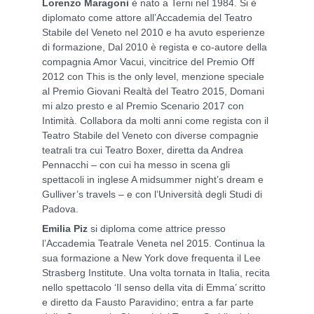
Lorenzo Maragoni
è nato a Terni nel 1984. Si è
diplomato come attore all’Accademia del Teatro
Stabile del Veneto nel 2010 e ha avuto esperienze
di formazione, Dal 2010 è regista e co-autore della
compagnia Amor Vacui, vincitrice del Premio Off
2012 con This is the only level, menzione speciale
al Premio Giovani Realtà del Teatro 2015, Domani
mi alzo presto e al Premio Scenario 2017 con
Intimità. Collabora da molti anni come regista con il
Teatro Stabile del Veneto con diverse compagnie
teatrali tra cui Teatro Boxer, diretta da Andrea
Pennacchi – con cui ha messo in scena gli
spettacoli in inglese A midsummer night’s dream e
Gulliver’s travels – e con l’Università degli Studi di
Padova.
Emilia Piz
si diploma come attrice presso
l’Accademia Teatrale Veneta nel 2015. Continua la
sua formazione a New York dove frequenta il Lee
Strasberg Institute. Una volta tornata in Italia, recita
nello spettacolo ‘Il senso della vita di Emma’ scritto
e diretto da Fausto Paravidino; entra a far parte