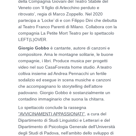
della Compagnia Giovani del Teatro Stabile del
Veneto con ‘Il figlio di Arlecchino perduto e
ritrovato’, regia di Marco Zoppello. Nel 2020
partecipa a ‘Locke’ di e con Filippo Dini che debutta
al Teatro Franco Parenti di Milano. Collabora con la
compagnia La Petite Mort Teatro per lo spettacolo
LEFT(L)OVER.
Giorgio Gobbo
è cantante, autore di canzoni e
compositore. Ama le montagne solitarie, le buone
compagnie, i libri. Produce musica per progetti
video nel suo CasaForesta home studio. A teatro
coltiva insieme ad Andrea Pennacchi un fertile
sodalizio ed esegue in scena musiche e canzoni
che accompagnano lo storytelling dell’attore
padovano. Giorgio Gobbo è sostanzialmente un
contadino immaginario che suona la chitarra.
Lo spettacolo conclude la rassegna
"AVVICINAMENTI APPASSIONATI"
, a cura del
Dipartimento di Studi Linguistici e Letterari e del
Dipartimento di Psicologia Generale dell'Università
degli Studi di Padova, nell'ambito dello sviluppo di