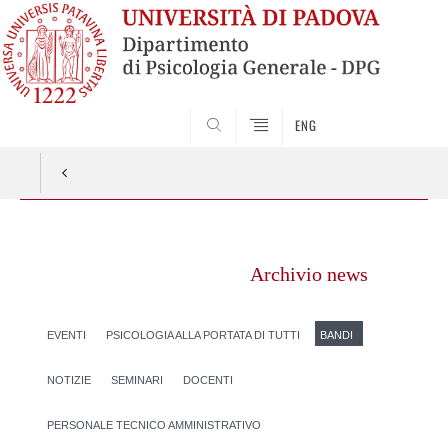
SEARCH
ENG
Vai
al
Archivio news
contenuto
EVENTI
PSICOLOGIA ALLA PORTATA DI TUTTI
BANDI
NOTIZIE
SEMINARI
DOCENTI
PERSONALE TECNICO AMMINISTRATIVO