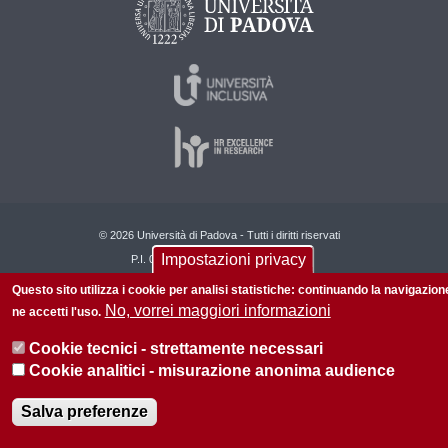
© 2026 Università di Padova - Tutti i diritti riservati
Impostazioni privacy
P.I. 00742430283 C.F. 80006480281
Questo sito utilizza i cookie per analisi statistiche: continuando la navigazion
Informazioni su questo sito
Privacy policy
No, vorrei maggiori informazioni
ne accetti l'uso.
Cookie tecnici - strettamente necessari
Cookie analitici - misurazione anonima audience
Salva preferenze