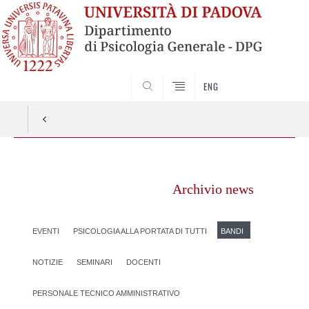
SEARCH
ENG
Vai
al
Archivio news
contenuto
EVENTI
PSICOLOGIA ALLA PORTATA DI TUTTI
BANDI
NOTIZIE
SEMINARI
DOCENTI
PERSONALE TECNICO AMMINISTRATIVO