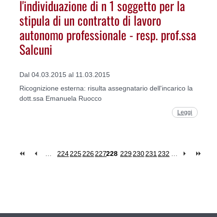
l'individuazione di n 1 soggetto per la
stipula di un contratto di lavoro
autonomo professionale - resp. prof.ssa
Salcuni
Dal 04.03.2015 al 11.03.2015
Ricognizione esterna: risulta assegnatario dell'incarico la
dott.ssa Emanuela Ruocco
Leggi
…
224
225
226
227
228
229
230
231
232
…
Pages