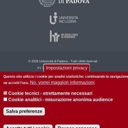
© 2026 Università di Padova - Tutti i diritti riservati
Impostazioni privacy
P.I. 00742430283 C.F. 80006480281
Questo sito utilizza i cookie per analisi statistiche: continuando la navigazion
Informazioni su questo sito
Privacy policy
No, vorrei maggiori informazioni
ne accetti l'uso.
Cookie tecnici - strettamente necessari
Cookie analitici - misurazione anonima audience
Salva preferenze