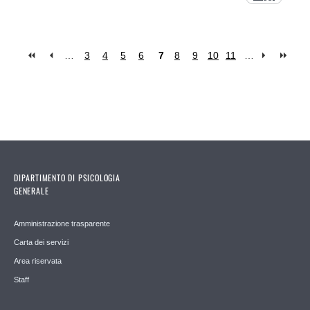
…
3
4
5
6
7
8
9
10
11
…
Pages
DIPARTIMENTO DI PSICOLOGIA
GENERALE
Amministrazione trasparente
Carta dei servizi
Area riservata
Staff