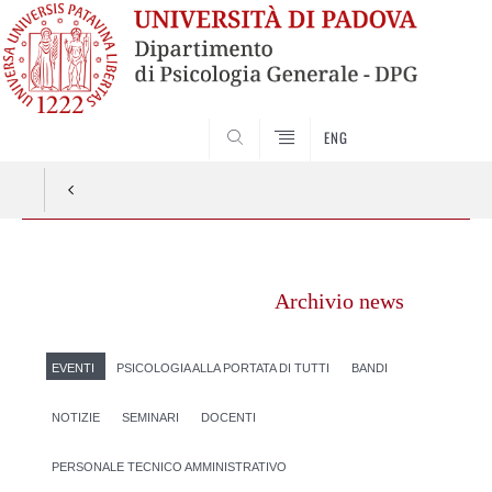
SEARCH
ENG
Vai
al
Archivio news
contenuto
EVENTI
PSICOLOGIA ALLA PORTATA DI TUTTI
BANDI
NOTIZIE
SEMINARI
DOCENTI
PERSONALE TECNICO AMMINISTRATIVO