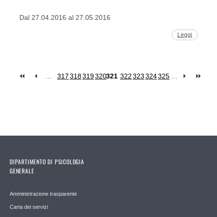
Dal 27.04.2016 al 27.05.2016
Leggi
…
317
318
319
320
321
322
323
324
325
…
Pages
DIPARTIMENTO DI PSICOLOGIA
GENERALE
Amministrazione trasparente
Carta dei servizi