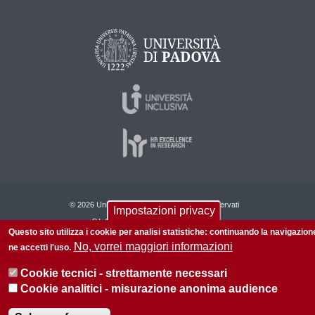
© 2026 Università di Padova - Tutti i diritti riservati
Impostazioni privacy
P.I. 00742430283 C.F. 80006480281
Questo sito utilizza i cookie per analisi statistiche: continuando la navigazion
No, vorrei maggiori informazioni
Informazioni su questo sito
Privacy policy
ne accetti l'uso.
Cookie tecnici - strettamente necessari
Cookie analitici - misurazione anonima audience