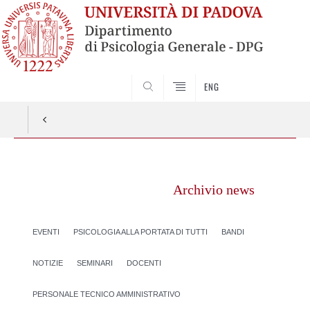
SEARCH
ENG
Vai
al
Archivio news
contenuto
EVENTI
PSICOLOGIA ALLA PORTATA DI TUTTI
BANDI
NOTIZIE
SEMINARI
DOCENTI
PERSONALE TECNICO AMMINISTRATIVO