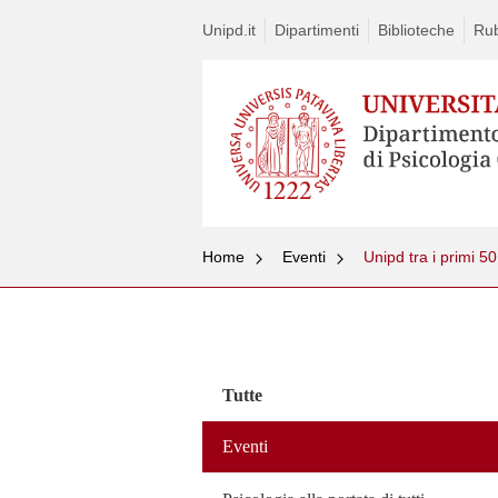
Unipd.it
Dipartimenti
Biblioteche
Rub
Home
Eventi
Unipd tra i primi 5
Vai
al
contenuto
Tutte
Eventi