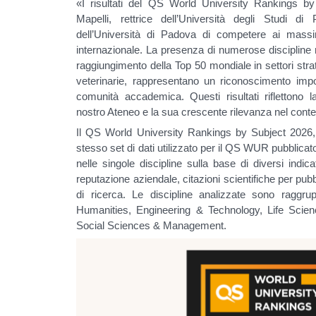
«I risultati del QS World University Rankings 
Mapelli, rettrice dell’Università degli Studi 
dell’Università di Padova di competere ai mass
internazionale. La presenza di numerose discipline ne
raggiungimento della Top 50 mondiale in settori stra
veterinarie, rappresentano un riconoscimento impo
comunità accademica. Questi risultati riflettono la
nostro Ateneo e la sua crescente rilevanza nel contes
Il QS World University Rankings by Subject 2026, 
stesso set di dati utilizzato per il QS WUR pubblicat
nelle singole discipline sulla base di diversi indic
reputazione aziendale, citazioni scientifiche per pubb
di ricerca. Le discipline analizzate sono raggr
Humanities, Engineering & Technology, Life Scie
Social Sciences & Management.