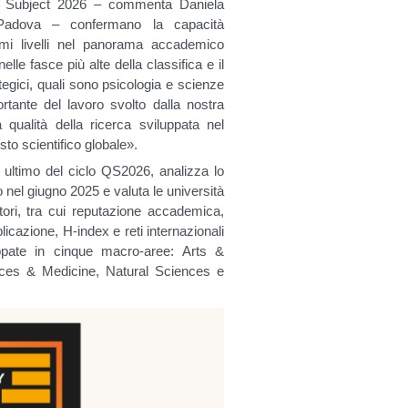
by Subject 2026 – commenta Daniela
di Padova – confermano la capacità
imi livelli nel panorama accademico
lle fasce più alte della classifica e il
tegici, quali sono psicologia e scienze
rtante del lavoro svolto dalla nostra
 qualità della ricerca sviluppata nel
to scientifico globale».
ultimo del ciclo QS2026, analizza lo
o nel giugno 2025 e valuta le università
atori, tra cui reputazione accademica,
licazione, H-index e reti internazionali
uppate in cinque macro-aree: Arts &
nces & Medicine, Natural Sciences e