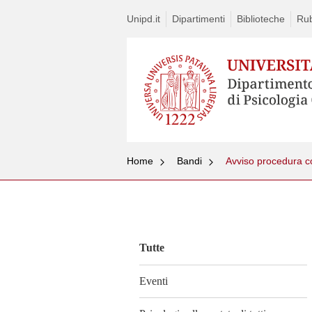
Unipd.it
Dipartimenti
Biblioteche
Rub
Home
Bandi
Avviso procedura co
Vai
al
contenuto
Tutte
Eventi