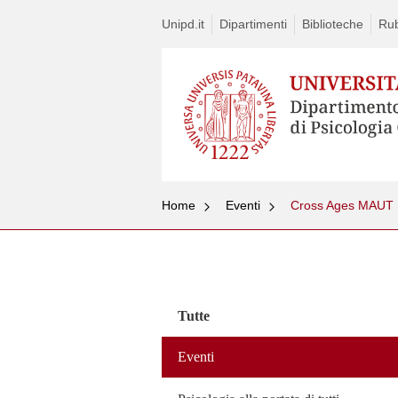
Unipd.it
Dipartimenti
Biblioteche
Rub
Home
Eventi
Cross Ages MAUT
Vai
al
contenuto
Tutte
Eventi