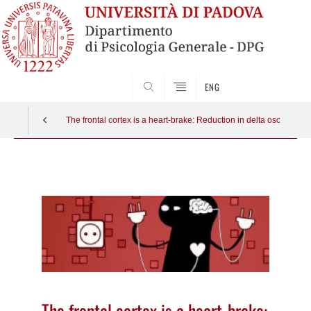
SEARCH
ENG
The frontal cortex is a heart-brake: Reduction in delta oscillations
Vai
al
contenuto
The frontal cortex is a heart-brake: