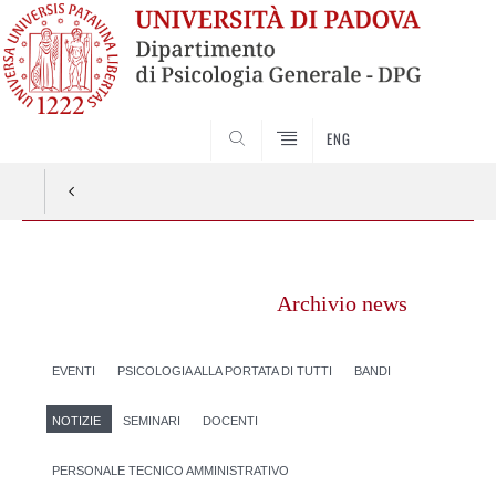
SEARCH
ENG
Vai
al
Archivio news
contenuto
EVENTI
PSICOLOGIA ALLA PORTATA DI TUTTI
BANDI
NOTIZIE
SEMINARI
DOCENTI
PERSONALE TECNICO AMMINISTRATIVO