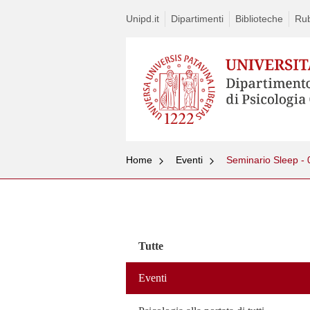
Unipd.it
Dipartimenti
Biblioteche
Rub
Home
Eventi
Seminario Sleep -
Vai
al
contenuto
Tutte
Eventi