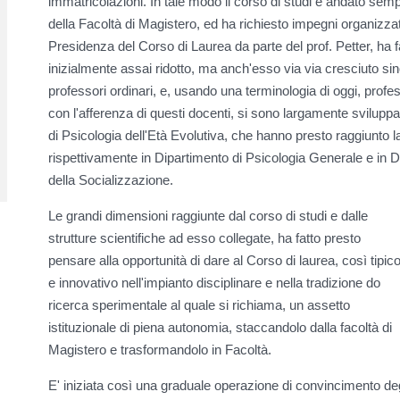
immatricolazioni. In tale modo il corso di studi è andato sempr
della Facoltà di Magistero, ed ha richiesto impegni organizzati
Presidenza del Corso di Laurea da parte del prof. Petter, ha f
inizialmente assai ridotto, ma anch'esso via via cresciuto sino
professori ordinari, e, usando una terminologia di oggi, profes
con l'afferenza di questi docenti, si sono largamente sviluppati
di Psicologia dell'Età Evolutiva, che hanno presto raggiunto l
rispettivamente in Dipartimento di Psicologia Generale e in D
della Socializzazione.
Le grandi dimensioni raggiunte dal corso di studi e dalle
strutture scientifiche ad esso collegate, ha fatto presto
pensare alla opportunità di dare al Corso di laurea, così tipic
e innovativo nell'impianto disciplinare e nella tradizione do
ricerca sperimentale al quale si richiama, un assetto
istituzionale di piena autonomia, staccandolo dalla facoltà di
Magistero e trasformandolo in Facoltà.
E' iniziata così una graduale operazione di convincimento degli 