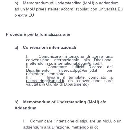
b) Memorandum of Understanding (MoU) o addendum
ad un MoU preesistente: accordi stipulati con Università EU
o extra EU
Procedure per la formalizzazione
a) Convenzioni internazionali
I. Comunicare l’intenzione di aprire una
convenzione internazionale alla Direzione,
mettendo in cc
international.dpg@unipd.it
II. Contattare l’ufficio Ricerca del
Dipartimento
ricerca.dpg@unipd.it
per
richiedere il template
III. Inviare il template compilato a
ricerca.dpg@unipd.it
(la convenzione sarà
valutata in Giunta di Dipartimento)
b) Memorandum of Understanding (MoU) e/o
Addendum
I. Comunicare l’intenzione di stipulare un MoU, o un
addendum alla Direzione, mettendo in cc