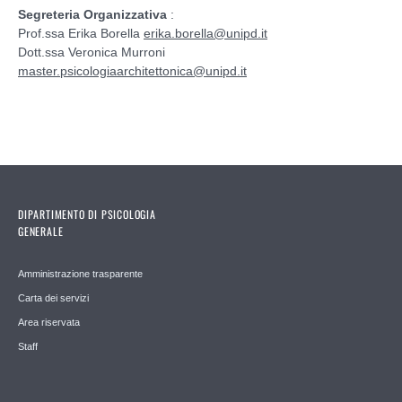
Segreteria Organizzativa
:
Prof.ssa Erika Borella
erika.borella@unipd.it
Dott.ssa Veronica Murroni
master.psicologiaarchitettonica@unipd.it
DIPARTIMENTO DI PSICOLOGIA
GENERALE
Amministrazione trasparente
Carta dei servizi
Area riservata
Staff